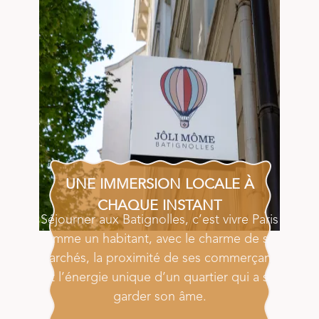
UNE IMMERSION LOCALE À
CHAQUE INSTANT
Séjourner aux Batignolles, c’est vivre Paris
comme un habitant, avec le charme de ses
marchés, la proximité de ses commerçants
et l’énergie unique d’un quartier qui a su
garder son âme.